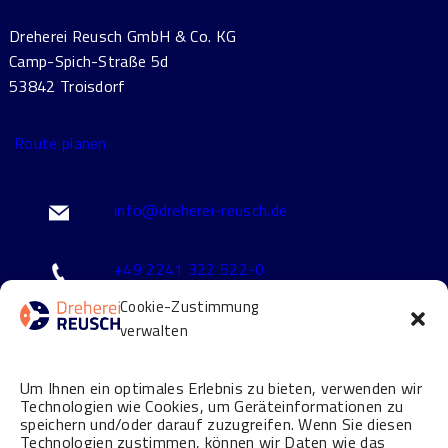
Dreherei Reusch GmbH & Co. KG
Camp-Spich-Straße 5d
53842 Troisdorf
Route planen
info@dreherei-reusch.de
+49 2241 322 522-0
Cookie-Zustimmung
verwalten
Leistungen
Über uns
Um Ihnen ein optimales Erlebnis zu bieten, verwenden wir
CNC-Lohnfertigung seit über 60 Jahren
Neuigkeiten
Technologien wie Cookies, um Geräteinformationen zu
speichern und/oder darauf zuzugreifen. Wenn Sie diesen
Drehen
Historie
Technologien zustimmen, können wir Daten wie das