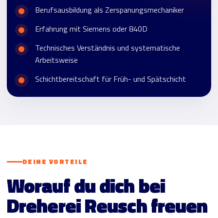
Berufsausbildung als Zerspanungsmechaniker
Erfahrung mit Siemens oder 840D
Technisches Verständnis und systematische
Arbeitsweise
Schichtbereitschaft für Früh- und Spätschicht
DEINE VORTEILE
Worauf du dich bei
Dreherei Reusch freuen