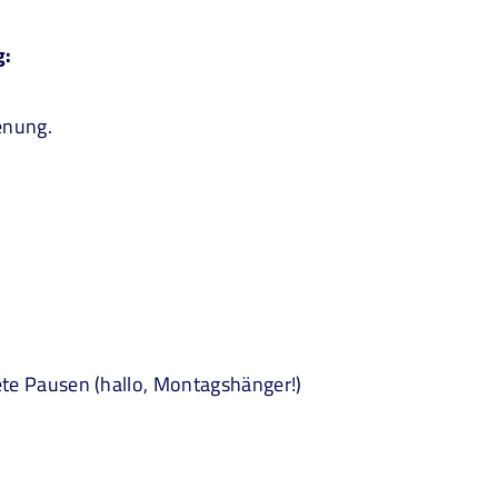
g:
ienung.
ete Pausen (hallo, Montagshänger!)