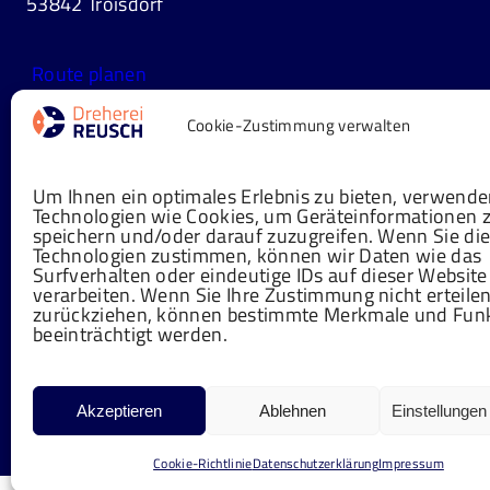
53842 Troisdorf
Route planen
Cookie-Zustimmung verwalten
info@dreherei-reusch.de
Um Ihnen ein optimales Erlebnis zu bieten, verwende
Technologien wie Cookies, um Geräteinformationen 
speichern und/oder darauf zuzugreifen. Wenn Sie di
+49 2241 322 522-0
Technologien zustimmen, können wir Daten wie das
Surfverhalten oder eindeutige IDs auf dieser Website
verarbeiten. Wenn Sie Ihre Zustimmung nicht erteile
zurückziehen, können bestimmte Merkmale und Fun
beeinträchtigt werden.
Akzeptieren
Ablehnen
Einstellunge
ⓒ 2025 Dreherei Reusch
Cookie-Richtlinie
Datenschutzerklärung
Impressum