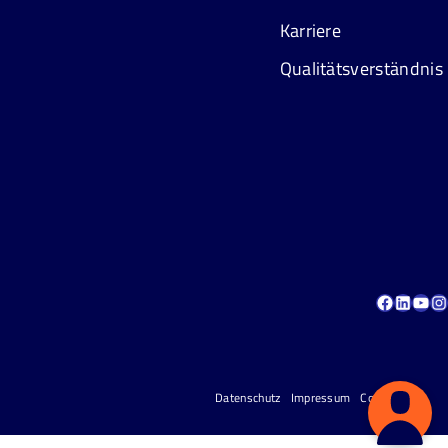
Karriere
Qualitätsverständnis
IHRE ANFRAGE AN
Markus Reusch
Facebook
LinkedIn
YouTube
Instagram
info@dreherei-reusch.de
+49 2241 322 522-0
Datenschutz
Impressum
Cookies