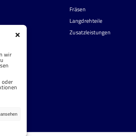
Fräsen
Langdrehteile
Zusatzleistungen
n wir
zu
esen
n oder
ktionen
n ansehen