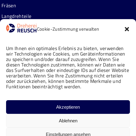
Fräsen
Langdrehteile
Zusatzleistungen
Cookie-Zustimmung verwalten
Über uns
Um Ihnen ein optimales Erlebnis zu bieten, verwenden
wir Technologien wie Cookies, um Geräteinformationen
zu speichern und/oder darauf zuzugreifen. Wenn Sie
Neuigkeiten
diesen Technologien zustimmen, können wir Daten wie
das Surfverhalten oder eindeutige IDs auf dieser Website
Historie
verarbeiten. Wenn Sie Ihre Zustimmung nicht erteilen
oder zurückziehen, können bestimmte Merkmale und
Karriere
Funktionen beeinträchtigt werden.
IHRE ANFRAGE AN
Qualitätsverständnis
Markus Reusch
Akzeptieren
info@dreherei-reusch.de
+49 2241 322 522-0
Facebook
LinkedIn
YouTube
Instagram
Ablehnen
Einstellungen ansehen