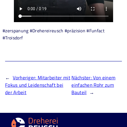
#zerspanung #Drehereireusch #präzision #Funfact
#Troisdorf
←
Vorheriger:
Mitarbeiter mit
Nächster:
Von einem
Fokus und Leidenschaft bei
einfachen Rohr zum
der Arbeit
Bauteil
→