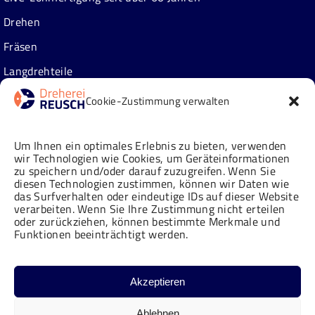
Drehen
Fräsen
Langdrehteile
Zusatzleistungen
Cookie-Zustimmung verwalten
Über uns
Um Ihnen ein optimales Erlebnis zu bieten, verwenden
wir Technologien wie Cookies, um Geräteinformationen
zu speichern und/oder darauf zuzugreifen. Wenn Sie
Neuigkeiten
diesen Technologien zustimmen, können wir Daten wie
das Surfverhalten oder eindeutige IDs auf dieser Website
Historie
verarbeiten. Wenn Sie Ihre Zustimmung nicht erteilen
oder zurückziehen, können bestimmte Merkmale und
Karriere
Funktionen beeinträchtigt werden.
IHRE ANFRAGE AN
Qualitätsverständnis
Markus Reusch
Akzeptieren
info@dreherei-reusch.de
+49 2241 322 522-0
Facebook
LinkedIn
YouTube
Instagram
Ablehnen