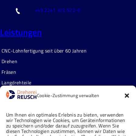
+49 2241 322 522-0
Leistungen
CNC-Lohnfertigung seit über 60 Jahren
Drehen
Fräsen
Langdrehteile
Zusatzleistungen
Cookie-Zustimmung verwalten
Über uns
Um Ihnen ein optimales Erlebnis zu bieten, verwenden
wir Technologien wie Cookies, um Geräteinformationen
zu speichern und/oder darauf zuzugreifen. Wenn Sie
Neuigkeiten
diesen Technologien zustimmen, können wir Daten wie