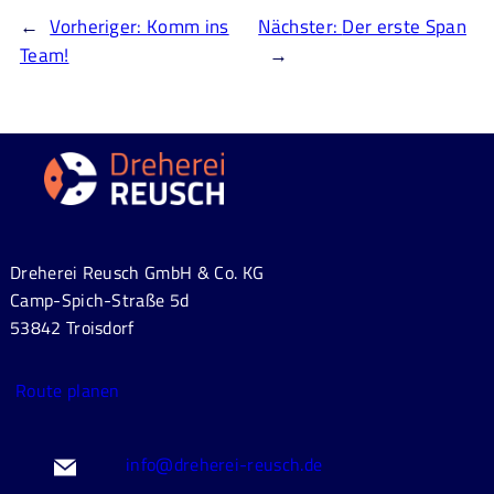
←
Vorheriger:
Komm ins
Nächster:
Der erste Span
Team!
→
Dreherei Reusch GmbH & Co. KG
Camp-Spich-Straße 5d
53842 Troisdorf
Route planen
info@dreherei-reusch.de