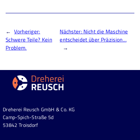
←
Vorheriger:
Nächster:
Nicht die Maschine
Schwere Teile? Kein
entscheidet über Präzision…
Problem.
→
Dreherei Reusch GmbH & Co. KG
Camp-Spich-Straße 5d
53842 Troisdorf