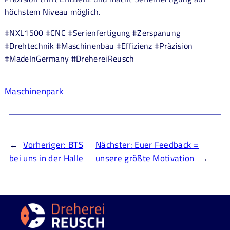
höchstem Niveau möglich.
#NXL1500 #CNC #Serienfertigung #Zerspanung
#Drehtechnik #Maschinenbau #Effizienz #Präzision
#MadeInGermany #DrehereiReusch
Maschinenpark
←
Vorheriger:
BTS
Nächster:
Euer Feedback =
bei uns in der Halle
unsere größte Motivation
→