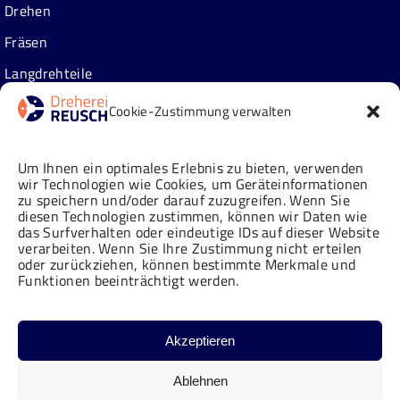
Drehen
Fräsen
Langdrehteile
Zusatzleistungen
Cookie-Zustimmung verwalten
Über uns
Um Ihnen ein optimales Erlebnis zu bieten, verwenden
wir Technologien wie Cookies, um Geräteinformationen
zu speichern und/oder darauf zuzugreifen. Wenn Sie
Neuigkeiten
diesen Technologien zustimmen, können wir Daten wie
das Surfverhalten oder eindeutige IDs auf dieser Website
Historie
verarbeiten. Wenn Sie Ihre Zustimmung nicht erteilen
oder zurückziehen, können bestimmte Merkmale und
Karriere
Funktionen beeinträchtigt werden.
IHRE ANFRAGE AN
Qualitätsverständnis
Markus Reusch
Akzeptieren
info@dreherei-reusch.de
+49 2241 322 522-0
Facebook
LinkedIn
YouTube
Instagram
Ablehnen